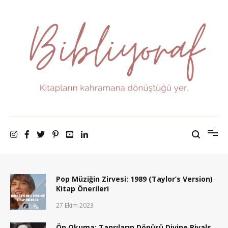
İçeriğe
atla
Bibliyoraf
Kitapların kahramana dönüştüğü yer.
Pop Müziğin Zirvesi: 1989 (Taylor’s Version)
Kitap Önerileri
27 Ekim 2023
Ön Okuma: Tanrıların Dönüşü Divine Rivals