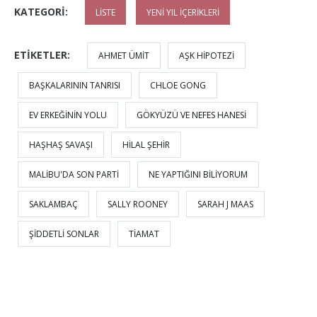
KATEGORI:
LISTE
YENI YIL İÇERIKLERI
ETIKETLER:
AHMET ÜMIT
AŞK HIPOTEZI
BAŞKALARININ TANRISI
CHLOE GONG
EV ERKEĞININ YOLU
GÖKYÜZÜ VE NEFES HANESI
HAŞHAŞ SAVAŞI
HILAL ŞEHIR
MALIBU'DA SON PARTI
NE YAPTIĞINI BILIYORUM
SAKLAMBAÇ
SALLY ROONEY
SARAH J MAAS
ŞIDDETLI SONLAR
TIAMAT