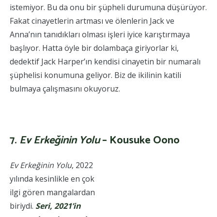
istemiyor. Bu da onu bir şüpheli durumuna düşürüyor.
Fakat cinayetlerin artması ve ölenlerin Jack ve
Anna’nın tanıdıkları olması işleri iyice karıştırmaya
başlıyor. Hatta öyle bir dolambaça giriyorlar ki,
dedektif Jack Harper’ın kendisi cinayetin bir numaralı
şüphelisi konumuna geliyor. Biz de ikilinin katili
bulmaya çalışmasını okuyoruz.
2022 yılının en çok konuşulan kitapları. 2022 yılının en çok
konuşulan kitapları.
7.
E
v Erkeğinin Yolu
–
Kousuke Oono
Ev Erkeğinin Yolu
, 2022
yılında kesinlikle en çok
ilgi gören mangalardan
biriydi.
Seri, 2021’in