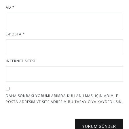
AD
*
E-POSTA
*
İNTERNET SITESI
DAHA SONRAKI YORUMLARIMDA KULLANILMASI IÇIN ADIM, E-
POSTA ADRESIM VE SITE ADRESIM BU TARAYICIYA KAYDEDILSIN.
YORUM GÖNDER