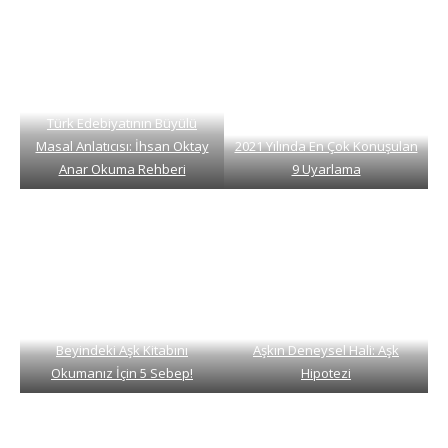
Türk Edebiyatının Büyülü
Masal Anlatıcısı: İhsan Oktay
2021 Yılında En Çok Konuşulan
Anar Okuma Rehberi
9 Uyarlama
Beyindeki Aşk Kitabını
Aşkın Deneysel Hali: Aşk
Okumanız İçin 5 Sebep!
Hipotezi