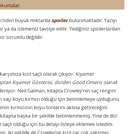
 okumalar.
i’nden
büyük miktarda
spoiler
bulunmaktadır. Yazıyı
 ya da izlemeniz tavsiye edilir. Yediğiniz spoilerlardan
z sorumlu değildir.
arşımıza kızıl saçlı olarak çıkıyor.
Kıyamet
itaptan Kıyamet Gösterisi, diziden Good Omens olarak
leniyor. Neil Gaiman, kitapta Crowley’nin saç rengini
in saçı koyu kırmızı olduğu için betimlemeye uyduğunu
in kırmızının koyu tonlarını aklına getireceğini
kitapta başka bir şekilde betimlenmemiş. Yine de dizi
açlı olduğu için bu detayı listeye eklemek istedim.
m, iki şekilde de Crowley’ye kızıl saç çok yakışmış.