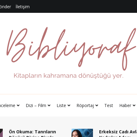
Gönder
İletişim
bliyoraf
apların kahramana dönüştüğü yer.
nceleme
Dizi – Film
Liste
Röportaj
Test
Haber
Ön Okuma: Tanrıların
Erkeksiz Cadı Avl