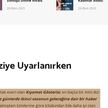
Dönüşü Divine Rivals
Kadınlar Adası
26 Ekim 2023
26 Ekim 2023
ziye Uyarlanırken
tak eseri olan
Kıyamet Gösterisi
, en başta bir mini dizi
z günlerde ikinci sezonun geleceğine dair bir haber
 almışken kimilerine göre kitabından bile daha iyi olan