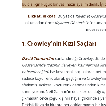
bu dizi için küçük bir yazı hazırlayalım dedik. İyi
Dikkat, dikkat!
Bu yazıda
Kıyamet Gösteris
okumadan önce
Kıyamet Gösterisi’ni
okumanız
müessesemi
1. Crowley’nin Kızıl Saçları
David Tennant’ın
canlandırdığı Crowley, dizide k
Gösterisi’nde (Yazının ilerleyen kısımlarında k
bahsedeceğim)
ise koyu renk saçlı olarak betim
sadece koyu renk olarak geçtiğini ve Crowley’n
söylemiş. Açıkçası koyu renk denmesinden kimsen
sanmıyorum. Neil Gaiman’ın dedikleri de doğru, 
çıkmadan önce çoğu kişinin hayal gücünde siyah s
Değişiklik ya da kitapta net açıklanmamış bir kısı