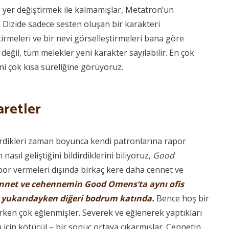
yer değiştirmek ile kalmamışlar, Metatron’un
 Dizide sadece sesten oluşan bir karakteri
tirmeleri ve bir nevi görselleştirmeleri bana göre
değil, tüm melekler yeni karakter sayılabilir. En çok
ini çok kısa süreliğine görüyoruz.
aretler
irdikleri zaman boyunca kendi patronlarına rapor
 nasıl geliştiğini bildirdiklerini biliyoruz,
Good
por vermeleri dışında birkaç kere daha cennet ve
ennet ve cehennemin Good Omens’ta aynı ofis
i yukarıdayken diğeri bodrum katında.
Bence hoş bir
arken çok eğlenmişler. Severek ve eğlenerek yaptıkları
 için kötücül – bir sonuç ortaya çıkarmışlar. Cennetin