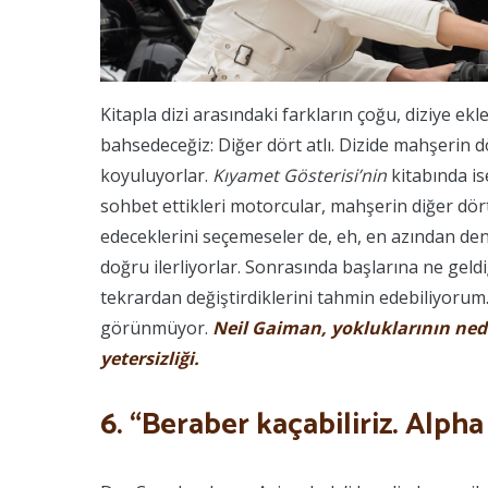
Kitapla dizi arasındaki farkların çoğu, diziye ekl
bahsedeceğiz: Diğer dört atlı. Dizide mahşerin dö
koyuluyorlar.
Kıyamet Gösterisi’nin
kitabında i
sohbet ettikleri motorcular, mahşerin diğer dört 
edeceklerini seçemeseler de, eh, en azından de
doğru ilerliyorlar. Sonrasında başlarına ne geld
tekrardan değiştirdiklerini tahmin edebiliyorum
görünmüyor.
Neil Gaiman, yokluklarının neden
yetersizliği.
6. “Beraber kaçabiliriz. Alpha