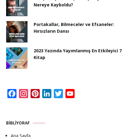
Nereye Kayboldu?
Portakallar, Bilmeceler ve Efsaneler:
Hırsızların Dansı
2023 Yazında Yayımlanmış En Etkileyici 7
Kitap
Facebook
Instagram
Pinterest
LinkedIn
Twitter
YouTube
Channel
BIBLIYORAF
Ana Sayfa