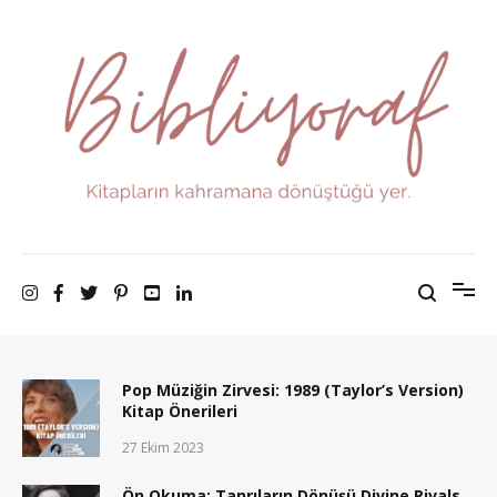
İçeriğe
atla
Bibliyoraf
Kitapların kahramana dönüştüğü yer.
Pop Müziğin Zirvesi: 1989 (Taylor’s Version)
Kitap Önerileri
27 Ekim 2023
Ön Okuma: Tanrıların Dönüşü Divine Rivals